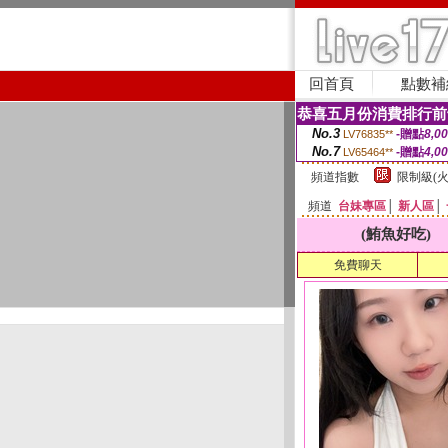
回首頁
點數補
恭喜五月份消費排行前
No.3
-贈點
8,0
LV76835**
No.7
-贈點
4,0
LV65464**
頻道指數
限制級(火
頻道
台妹專區
│
新人區
│
(鮪魚好吃)
免費聊天