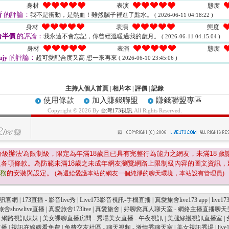
身材
表演
態度
折
的評論：
我不是衝動，是熱血！雖然腦子裡進了點水。
( 2026-06-11 04:18:22 )
身材
表演
態度
倉半價
的評論：
我永遠不會忘記，你曾經溫暖過我的歲月。
( 2026-06-11 04:15:04 )
身材
表演
態度
ujy
的評論：
超可愛配合度又高 想一來再來
( 2026-06-10 23:45:06 )
主持人個人首頁
|
相片本
|
評價
|
記錄
使用條款
加入賺錢聯盟
賺錢聯盟專區
Copyright © 2026 By
台灣173視訊
All Rights Reserved.
分級辦法'為限制級，限定為年滿
18
歲且已具有完整行為能力之網友，未滿
18
歲
及各項條款。為防範未滿
18
歲之未成年網友瀏覽網路上限制級內容的圖文資訊，
服務
的安裝與設定。
(為還給愛護本站的網友一個純淨的聊天環境，本站設有管理員)
播視訊官網
|
173直播 - 影音live秀
|
Live173影音視訊-手機直播
|
真愛旅舍live173 app
|
live
舍showlive直播
|
真愛旅舍173live
|
真愛旅舍
|
好聊慾真人聊天室 - 網絡主播直播聊天
 - 網路視訊妹妹
|
美女裸聊直播房間 - 秀場美女直播 - 午夜視訊
|
美腿絲襪視訊直播室
|
主播
|
視訊在線觀看免費
|
免費交友社區 - 聊天視頻 - 激情秀聊天室
|
美女視訊秀場
|
li