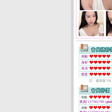
相貌
身材
表演
態度
註﹕最高值 5分
相貌
會員[ LV7662788 ]
pin
相貌