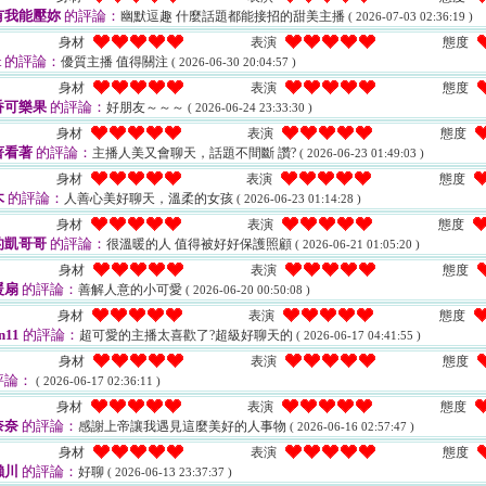
有我能壓妳
的評論：
幽默逗趣 什麼話題都能接招的甜美主播
( 2026-07-03 02:36:19 )
身材
表演
態度
t
的評論：
優質主播 值得關注
( 2026-06-30 20:04:57 )
身材
表演
態度
香可樂果
的評論：
好朋友～～～
( 2026-06-24 23:33:30 )
身材
表演
態度
著看著
的評論：
主播人美又會聊天，話題不間斷 讚?
( 2026-06-23 01:49:03 )
身材
表演
態度
木
的評論：
人善心美好聊天，溫柔的女孩
( 2026-06-23 01:14:28 )
身材
表演
態度
的凱哥哥
的評論：
很溫暖的人 值得被好好保護照顧
( 2026-06-21 01:05:20 )
身材
表演
態度
暖扇
的評論：
善解人意的小可愛
( 2026-06-20 00:50:08 )
身材
表演
態度
n11
的評論：
超可愛的主播太喜歡了?超級好聊天的
( 2026-06-17 04:41:55 )
身材
表演
態度
評論：
( 2026-06-17 02:36:11 )
身材
表演
態度
奈奈
的評論：
感謝上帝讓我遇見這麼美好的人事物
( 2026-06-16 02:57:47 )
身材
表演
態度
瀨川
的評論：
好聊
( 2026-06-13 23:37:37 )