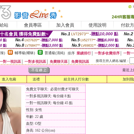
給站
會員專區
加入會員
使用說明
付款
十名會員 獲得免費點數~
No.1
-贈點
10,000
點
No.2
LV72973**
No.4
No.5
No.
00
點
-贈點
7,000
點
-贈點
6,000
點
LV27620**
LV52777**
No.8
No.9
No.
00
點
-贈點
3,000
點
-贈點
2,000
點
LV76847**
LV69831**
辣)
輔導級(曖昧)
普通級(清純)
排序
業績排行
│
一對多收費排序
│
一對一
搜尋主持人網名/編號：
一對一視訊區
│
一對多視訊區
│
免費聊天區
│
免費視訊區
最近上線時間
進入包廂
送禮
給主持人打分數
加到我
免費文字聊天: 必需付費才可聊天
一對多視訊聊天: 每分鐘 8 點
一對一視訊聊天: 每分鐘 45 點
性別: 女性
年齡: 22 歲
血型: O型
身高: 162 公分(cm)