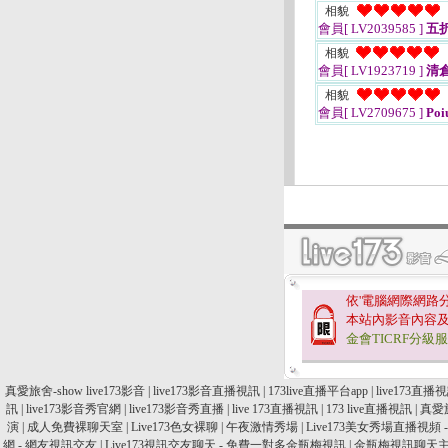
相貌
會員[ LV2039585 ]
五
相貌
會員[ LV1923719 ]
清
相貌
會員[ LV2709675 ]
Poi
依'電腦網際網路
本站內影音內容
金會TICRF分級
真愛旅舍-show live173影音
|
live173影音直播視訊
|
173live直播平台app
|
live173直
訊
|
live173影音秀官網
|
live173影音秀直播
|
live 173直播視訊
|
173 live直播視訊
|
真愛旅
演
|
成人免費裸聊天室
|
Live173色女裸聊
|
午夜激情秀場
|
Live173美女秀場直播視頻
網 - 網友視訊交友
|
Live173視訊交友聊天 - 免費一對多金瓶梅視訊
|
金瓶梅視訊聊天