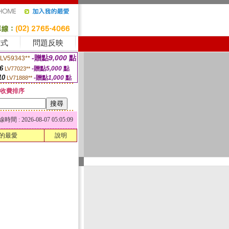
方式
問題反映
-贈點
9,000
點
LV59343**
6
-贈點
5,000
點
LV77023**
10
-贈點
1,000
點
LV71888**
收費排序
 : 2026-08-07 05:05:09
的最愛
說明