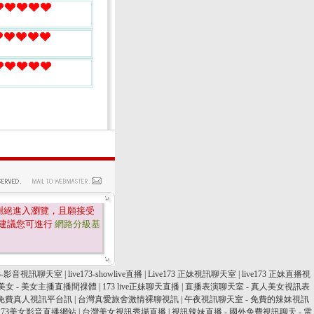
謝絕進入瀏覽，且願接受
建議您可進行
網路分級基
173-影音視訊聊天室
|
live173-showlive直播
|
Live173 正妹視訊聊天室
|
live173 正妹直播視
美女 - 美女主播直播間祼體
|
173 live正妹聊天直播
|
直播表演聊天室 - 真人美女視訊表
免費真人視訊平台訊
|
台灣真愛旅舍激情裸聊視訊
|
午夜視訊聊天室 - 免費的辣妹視訊
ve173美女影音直播網站
|
台灣美女視訊秀場直播
|
視訊辣妹直播 - 國外免費視訊聊天 - 電