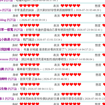
yo
的評論：
哈囉Kilgore
( 2026-08-06 00:57:00 )
身材
表演
態度
s
的評論：
非常溫柔的妹妹，請大家好好珍惜來跟她聊聊天
( 2026-07-31 03:48:20 )
身材
表演
態度
iiisg
的評論：
( 2026-07-30 00:59:10 )
身材
表演
態度
原萃一樣寬
的評論：
好聊天 有趣的靈魂自己要有梗跟他對戰
( 2026-07-23 04:32:41 )
身材
表演
態度
鬼小路易
的評論：
戰鬥邀請
( 2026-07-15 01:53:54 )
身材
表演
態度
以我說喔
的評論：
有趣 好相處 最喜歡好看的笑容了?
( 2026-07-14 04:57:21 )
身材
表演
態度
rzzzzz
的評論：
講話有趣又漂亮還有點性感的哪裡找
( 2026-07-14 00:06:04 )
身材
表演
態度
典婉
的評論：
最棒最可愛的鮪魚～
( 2026-07-10 03:30:48 )
身材
表演
態度
姆姆特
的評論：
甜美可愛 正妹4ni
( 2026-07-09 03:46:30 )
身材
表演
態度
落生物
的評論：
可愛
( 2026-07-08 04:11:52 )
身材
表演
態度
11
的評論：
比屏東黑鮪魚更有性價比的好主播 好聊天聲音也很甜
( 2026-07-06 01:23
身材
表演
態度